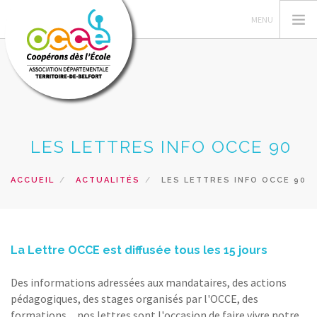
L'OCCE
LES LETTRES INFO OCCE 90
L' OCCE 90
ACTIONS PÉDAGOGIQUES
ACCUEIL
ACTUALITÉS
LES LETTRES INFO OCCE 90
RESSOURCES PEDAGOGIQUES
GERER SA COOPERATIVE
PRETS ET SERVICES
La Lettre OCCE est diffusée tous les 15 jours
RECHERCHER
Des informations adressées aux mandataires, des actions
pédagogiques, des stages organisés par l'OCCE, des
CONTACT
formations ... nos lettres sont l'occasion de faire vivre notre