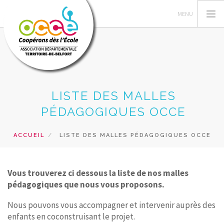
L'OCCE
LISTE DES MALLES
L' OCCE 90
PÉDAGOGIQUES OCCE
ACTIONS PÉDAGOGIQUES
ACCUEIL
LISTE DES MALLES PÉDAGOGIQUES OCCE
RESSOURCES PEDAGOGIQUES
GERER SA COOPERATIVE
PRETS ET SERVICES
Vous trouverez ci dessous la liste de nos malles
pédagogiques que nous vous proposons.
RECHERCHER
Nous pouvons vous accompagner et intervenir auprès des
CONTACT
enfants en coconstruisant le projet.