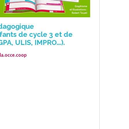
édagogique
nfants de cycle 3 et de
PA, ULIS, IMPRO...).
da.occe.coop