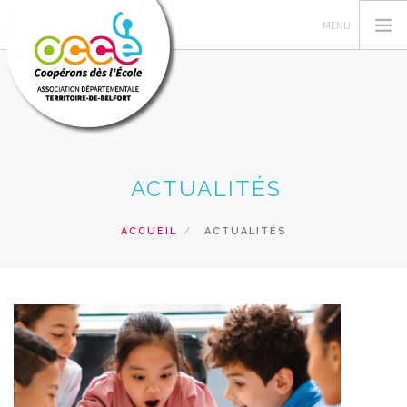
L'OCCE
ACTUALITÉS
L' OCCE 90
ACTIONS PÉDAGOGIQUES
ACCUEIL
ACTUALITÉS
RESSOURCES PEDAGOGIQUES
GERER SA COOPERATIVE
PRETS ET SERVICES
RECHERCHER
CONTACT