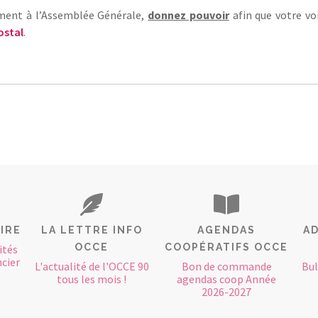
ement à l’Assemblée Générale,
donnez pouvoir
afin que votre v
ostal
.
IRE
LA LETTRE INFO
AGENDAS
AD
OCCE
COOPÉRATIFS OCCE
ités
cier
L'actualité de l'OCCE 90
Bon de commande
Bul
tous les mois !
agendas coop Année
2026-2027